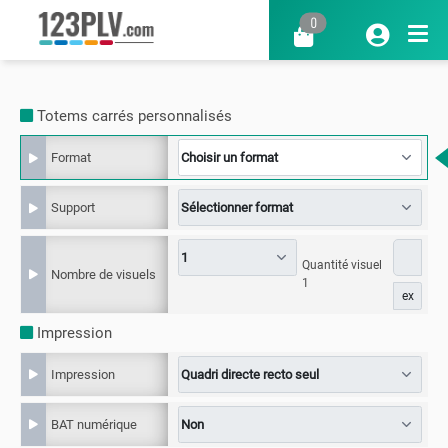
0
Totems carrés personnalisés
Format
Support
Quantité visuel
Nombre de visuels
1
ex
Impression
Impression
BAT numérique