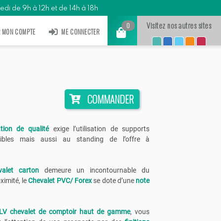
edi de 9h à 12h et de 14h à 18h
Visitez nos autres sites
0
R MON COMPTE
ME CONNECTER
COMMANDER
ion de qualité
exige l’utilisation de supports
ibles mais aussi au standing de l’offre à
valet carton
demeure un incontournable du
ximité, le
Chevalet PVC/ Forex
se dote d’une
note
LV chevalet de comptoir haut de gamme
, vous