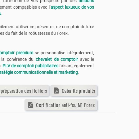
ez l’attention de vos prospects par des
finitions
itement compatibles avec l’
aspect luxueux de vos
s
.
ilement utiliser ce présentoir de comptoir de luxe
ses du fait de la robustesse du Forex.
omptoir premium
se personnalise intégralement,
r la cohérence du
chevalet de comptoir
avec le
s
PLV de comptoir publicitaires
faisant également
ratégie communicationnelle et marketing
.
 préparation des fichiers
Gabarits produits
Certification anti-feu M1 Forex