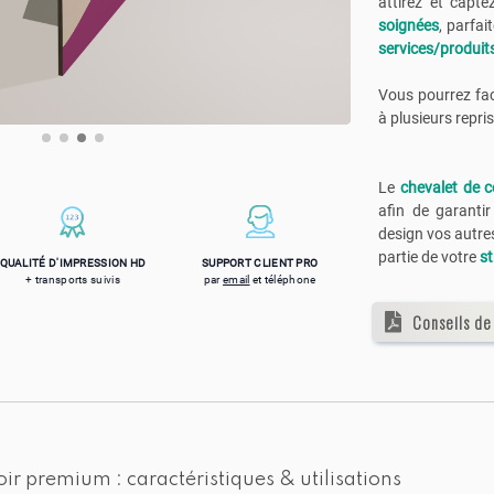
attirez et capt
soignées
, parfa
services/produit
Vous pourrez fac
à plusieurs repri
Le
chevalet
de c
afin de garanti
design vos autre
partie de votre
st
QUALITÉ D'IMPRESSION HD
SUPPORT CLIENT PRO
+ transports suivis
par
email
et téléphone
Conseils de
r premium : caractéristiques & utilisations