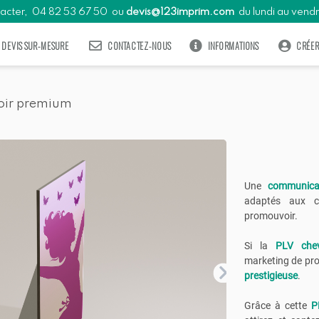
tacter,
04
82
53
67
50
ou
devis@123imprim.com
du lundi au vendr
DEVIS SUR-MESURE
CONTACTEZ-NOUS
INFORMATIONS
CRÉE
oir premium
Une
communicat
adaptés aux c
promouvoir.
Si la
PLV che
marketing de pro
prestigieuse
.
Grâce à cette
P