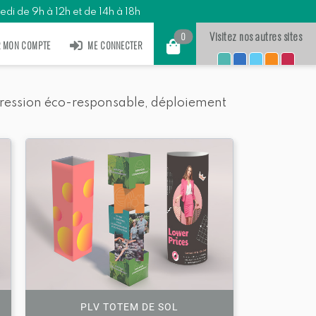
Totems
PLV suspendue
PLV économique
edi de 9h à 12h et de 14h à 18h
Visitez nos autres sites
0
R MON COMPTE
ME CONNECTER
pression éco-responsable, déploiement
PLV TOTEM DE SOL