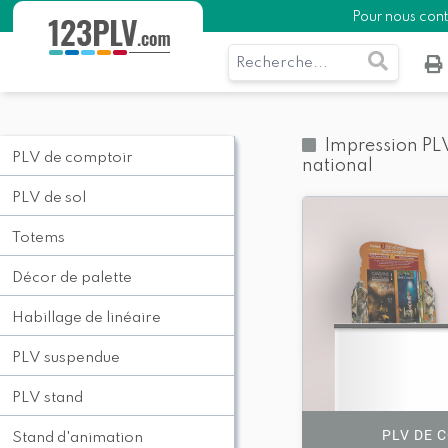
PLV de comptoir
Décor de palette
PLV stand
PLV Grand Format
Pour nous con
Impression PLV
PLV de comptoir
national
PLV de sol
Totems
Décor de palette
Habillage de linéaire
PLV suspendue
PLV stand
PLV DE 
Stand d'animation