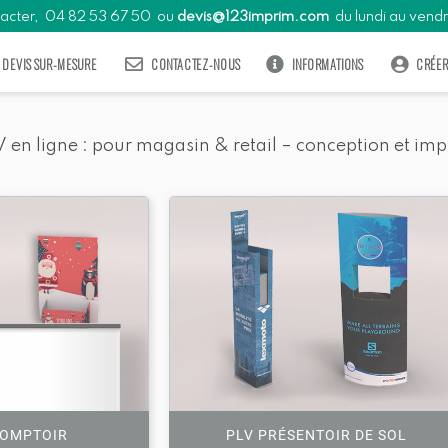
PLV de sol
Habillage de linéaire
Stand d'animation
Habillage de vitrine
tacter,
04
82
53
67
50
ou
devis@123imprim.com
du lundi au vendr
DEVIS SUR-MESURE
CONTACTEZ-NOUS
INFORMATIONS
CRÉE
 en ligne : pour magasin & retail – conception et im
COMPTOIR
PLV PRÉSENTOIR DE SOL